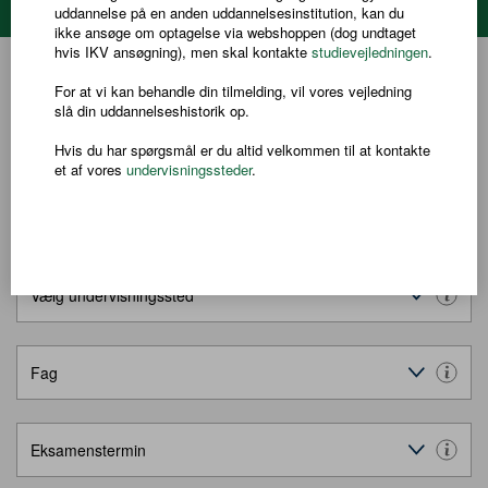
Søg hold
uddannelse på en anden uddannelsesinstitution, kan du
ikke ansøge om optagelse via webshoppen (dog undtaget
hvis IKV ansøgning), men skal kontakte
studievejledningen
.
For at vi kan behandle din tilmelding, vil vores vejledning
Hold med onlinetilmelding
slå din uddannelseshistorik op.
Hvis du har spørgsmål er du altid velkommen til at kontakte
Aftenundervisning
et af vores
undervisningssteder
.
Vælg OBU, FVU, avu eller hf
Vælg undervisningssted
Fag
Eksamenstermin