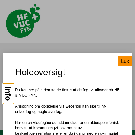
Matematik, A
Luk
Holdoversigt
TIL SØGNING
Info
Du kan her på siden se de fleste af de fag, vi tilbyder på HF
Pris: DKK 550,00
& VUC FYN.
Ansøgning om optagelse via webshop kan ske til hf-
enkeltfag og nogle avu-fag.
Har du en videregående uddannelse, er du alderspensionist,
henvist af kommunen jvf. lov om aktiv
beskæftigelsesindsats eller er du i gang med en gymnasial