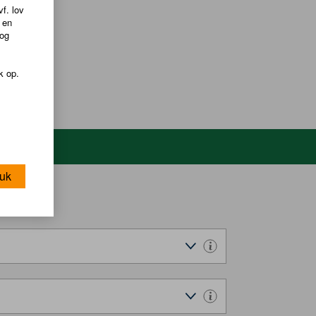
f. lov
 en
dog
k op.
uk