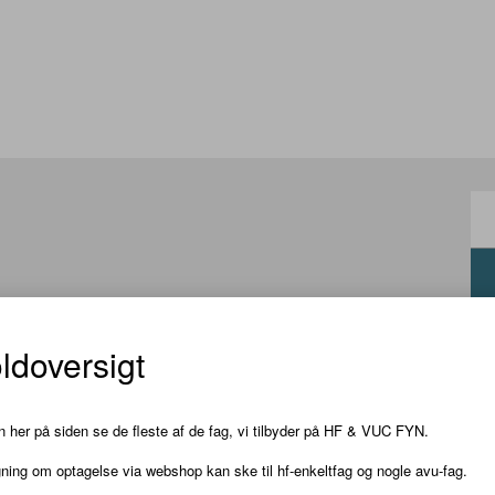
ldoversigt
er på engelsk. Du lærer sproget ved at tale med andre i et
 her på siden se de fleste af de fag, vi tilbyder på HF & VUC FYN.
 og skrive ord og udtryk.
ing om optagelse via webshop kan ske til hf-enkeltfag og nogle avu-fag.