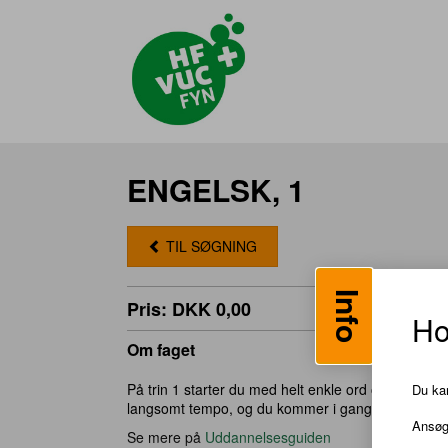
ENGELSK, 1
TIL SØGNING
Info
Pris: DKK 0,00
Ho
Om faget
På trin 1 starter du med helt enkle ord og sætning
Du kan
langsomt tempo, og du kommer i gang med at læse
Ansøgn
Se mere på
Uddannelsesguiden