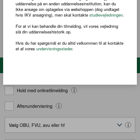
uddannelse på en anden uddannelsesinstitution, kan du
Adgangskrav
ikke ansøge om optagelse via webshoppen (dog undtaget
Du skal som hovedregel være fyldt 25 år, men der er undtagelser.
hvis IKV ansøgning), men skal kontakte
studievejledningen
.
Hvis du vil vide mere, så kontakt en af vores vejledere.
Inden du starter får du tilbudt en test og en samtale med en
For at vi kan behandle din tilmelding, vil vores vejledning
vejleder, som vurderer, hvilket trin du skal starte på.
slå din uddannelseshistorik op.
LÆS MERE
Hvis du har spørgsmål er du altid velkommen til at kontakte
et af vores
undervisningssteder
.
Søg hold
Hold med onlinetilmelding
Aftenundervisning
Vælg OBU, FVU, avu eller hf