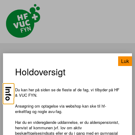
DANSK, 1
Luk
Holdoversigt
TIL SØGNING
Info
Du kan her på siden se de fleste af de fag, vi tilbyder på HF
Pris: DKK 0,00
& VUC FYN.
Om faget
Ansøgning om optagelse via webshop kan ske til hf-
enkeltfag og nogle avu-fag.
På trin 1 øver du grammatik og staveregler på basisniveau. Du
Har du en videregående uddannelse, er du alderspensionist,
læser og staver korte, enkle ord og tekster.
henvist af kommunen jvf. lov om aktiv
Læs mere om faget på
Uddannelsesguiden
beskæftigelsesindsats eller er du i gang med en gymnasial