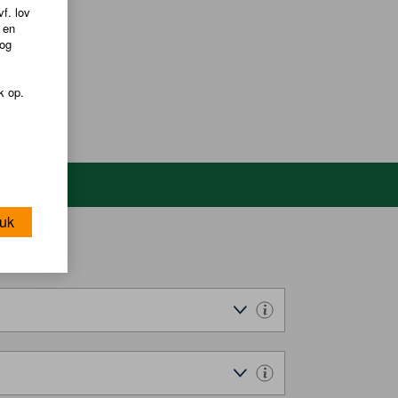
f. lov
 en
dog
k op.
uk