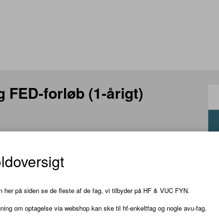
FED-forløb (1-årigt)
ldoversigt
 her på siden se de fleste af de fag, vi tilbyder på HF & VUC FYN.
ing om optagelse via webshop kan ske til hf-enkeltfag og nogle avu-fag.
 både skriftligt og mundtligt dansk, og du bliver bedre til at