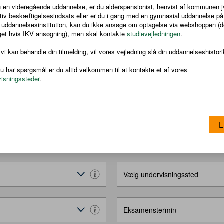
 en videregående uddannelse, er du alderspensionist, henvist af kommunen jv
tiv beskæftigelsesindsats eller er du i gang med en gymnasial uddannelse på
 uddannelsesinstitution, kan du ikke ansøge om optagelse via webshoppen (
get hvis IKV ansøgning), men skal kontakte
studievejledningen
.
er undtagelser.
ÆS MERE
ere.
 vi kan behandle din tilmelding, vil vores vejledning slå din uddannelseshistori
u har spørgsmål er du altid velkommen til at kontakte et af vores
svarer til avu-fagene dansk som andetsprog, niveau E eller
visningssteder
.
L
nuanceret dansk, og du forbedrer dine skriftlige kompetencer.
tenundervisning
Vælg undervisningssted
er undtagelser.
ere.
svarer til avu-fagene dansk som andetsprog, niveau F eller
Eksamenstermin