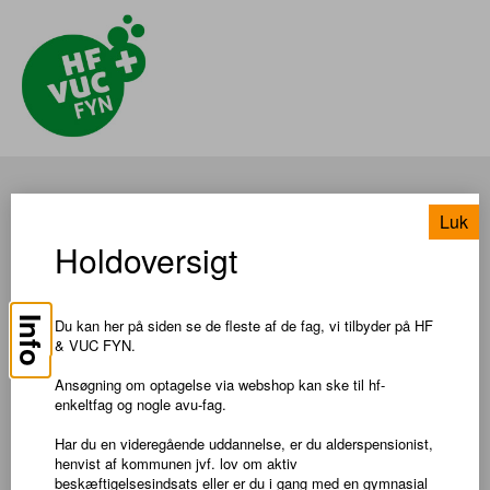
Billedkunst, B
Luk
Holdoversigt
TIL SØGNING
Info
Du kan her på siden se de fleste af de fag, vi tilbyder på HF
Pris: DKK 550,00
& VUC FYN.
Om faget
Ansøgning om optagelse via webshop kan ske til hf-
enkeltfag og nogle avu-fag.
I faget billedkunst på B-niveau lærer du at forklare forskellen
Har du en videregående uddannelse, er du alderspensionist,
mellem personlig kunstoplevelse og analytisk tilgang. Du får viden
henvist af kommunen jvf. lov om aktiv
om kunstvidenskabelig terminologi og lærer at analysere egne og
beskæftigelsesindsats eller er du i gang med en gymnasial
andres billeder ud fra forskellige forskningsbaserede metoder.