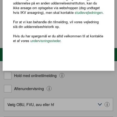
uddannelse på en anden uddannelsesinstitution, kan du
Læs mere om faget på
Uddannelsesguiden
ikke ansøge om optagelse via webshoppen (dog undtaget
hvis IKV ansøgning), men skal kontakte
studievejledningen
.
Adgangskrav
Du kan tidligst blive optaget på hf-enkeltfag et år efter, at du har
For at vi kan behandle din tilmelding, vil vores vejledning
afsluttet folkeskolens 9. eller 10. klasse eller har modtaget
slå din uddannelseshistorik op.
LÆS MERE
tilsvarende undervisning.
Hvis du har spørgsmål er du altid velkommen til at kontakte
Du kan altså ikke blive optaget, hvis du kommer direkte fra 10.
et af vores
undervisningssteder
.
klasse, hvad enten 10. klasse er taget på en folkeskole eller
anden institution.
For at blive optaget på udvalgte fag, skal du normalt have fulgt
Søg hold
undervisning i faget på det nærmeste underliggende niveau - eller
have tilsvarende faglige kvalifikationer.
Hold med onlinetilmelding
Aftenundervisning
Vælg OBU, FVU, avu eller hf